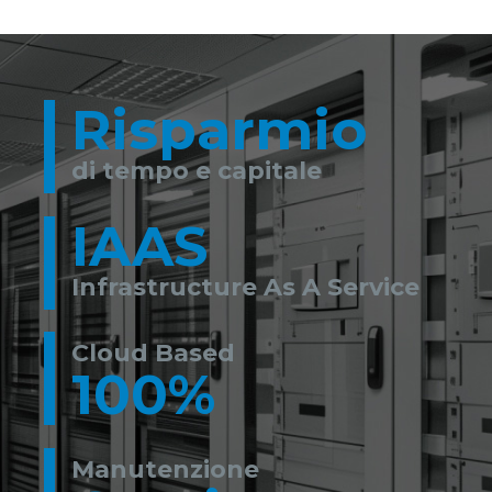
Risparmio
di tempo e capitale
IAAS
Infrastructure As A Service
Cloud Based
100%
Manutenzione