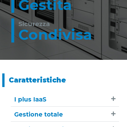
Gestita
Sicurezza
Condivisa
Caratteristiche
I plus IaaS
Gestione totale